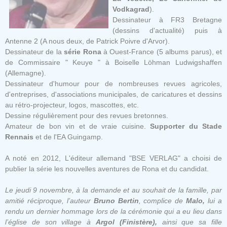
Vodkagrad
).
Dessinateur à FR3 Bretagne
(dessins d'actualité) puis à
Antenne 2 (A nous deux, de Patrick Poivre d'Arvor).
Dessinateur de la
série Rona
à Ouest-France (5 albums parus), et
de Commissaire " Keuye " à Boiselle Löhman Ludwigshaffen
(Allemagne).
Dessinateur d'humour pour de nombreuses revues agricoles,
d'entreprises, d'associations municipales, de caricatures et dessins
au rétro-projecteur, logos, mascottes, etc.
Dessine régulièrement pour des revues bretonnes.
Amateur de bon vin et de vraie cuisine.
Supporter du Stade
Rennais
et de l'EA Guingamp.
A noté en 2012, L'éditeur allemand "BSE VERLAG" a choisi de
publier la série les nouvelles aventures de Rona et du candidat.
Le jeudi 9 novembre, à la demande et au souhait de la famille, par
amitié réciproque, l’auteur
Bruno Bertin
, complice de
Malo,
lui a
rendu un dernier hommage lors de la cérémonie qui a eu lieu dans
l’église de son village à
Argol (Finistère),
ainsi que sa fille