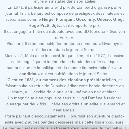
l’invite à s’installer dans son atelier.
En 1971, il participe au Grand prix du Lombard organisé par le
journal Tintin. Le jury est composé de prestigieux dessinateurs et
scénaristes comme
Hergé, Franquin, Goscinny, Uderzo, Greg,
Hugo Pratt, Jijé.
.. et il remporte le prix.
Il est engagé à Tintin où il débute avec une BD féerique « Goulven
et Folko ».
Plus tard, Il crée une petite fée bretonne nommée « Gwennyn »
qu’il dessine dans le journal Spirou.
Mais voilà, Malo aime le social, le quotidien, et en 1977, il dessine
cette magnifique et indémodable bande dessinée satirique
humoristique de la politique et du monde financier intitulée «
Le
candidat
» qui est publiée dans le journal Spirou.
C’est en 1981, au moment des élections présidentielles,
et
faisant suite au refus de Dupuis d’éditer cette bande dessinée en
album, qu’il décide de la publier lui-même en noir et blanc.
Un magnifique élan populaire sans suivi qui l’amène à rééditer
l’ouvrage par deux fois. Il cède ses droits à un éditeur allemand et
néerlandais.
Porté par tant d’encouragements, il poursuit son aventure d’auto-
édité avec 2 autres bandes dessinées mais cette fois en couleurs.
Le thème n’est pas choisi au hasard, c’est le monde du football qu’il