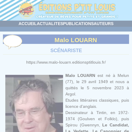
Panneau de gestion des cookies
ACCUEIL
ACTUALITES
PUBLICATIONS
AUTEURS
Malo LOUARN
SCÉNARISTE
https://www.malo-louarn.editionsptitlouis.fr/
Malo LOUARN
est né à Melun
(77), le 29 avril 1949 et nous a
quittés le 5 novembre 2023 à
Argol.
Etudes littéraires classiques, puis
licence d'anglais.
Dessinateur à Tintin, en 1972-
1974 (Goulven et Folklo), puis
Spirou (Gwennyn,
Le Candidat,
La Vedette, Le Canonnier de