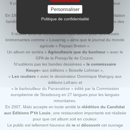
Il collabore également avec Vent d’Ouest pour de nombreux
Personnaliser
recueils humoristiques.
En 1987,
Malo
suit sa femme Françoise qui reprend l’exploitation
Politique de confidentialité
familiale. Il prend conscience de la situation et des difficultés des
agriculteurs.
Il réalise ainsi de nombreuses illustrations pour des revues
bretonnantes comme « Louarnig » ainsi que le journal du monde
agricole « Paysan Breton ».
Un album en sortira «
Agriculteurs que du bonheur
» avec le
GPA de la Presqu’ile de Crozon.
N’oublions pas les bandes dessinées «
le commissaire
Keuye
« aux éditions « Boiselle Lohman »,
«
Les routiers
» avec le dessinateur Dominique Mainguy aux
éditions Lefranc et
« le barbouilleur du Pananatèse » édité par la Commission
européenne de Strasbourg en 27 langues pour les langues
minoritaires.
En 2007, Malo accepte en toute amitié la
réédition du Candidat
aux Editions P’tit Louis
, une restauration importante est réalisée
pour que cet album soit en couleur.
Le public est tellement heureux de
re
et
découvrir
cet ouvrage