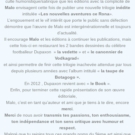
culte humoristique/satirique que les éditions avec la complicité de
Malo
envisagent cette fois de publier une nouvelle trilogie
inédite
intitulée «
Les nouvelles aventures ce Rona
».
L’engouement et le vif intérêt que porte le public sans défection
démontre que l’œuvre de Malo est intergénérationnelle et toujours
d’actualité.
Il encourage
Malo
et les éditions à continuer les publications, mais
cette fois-ci en restaurant les 2 bandes dessinées du célèbre
footballeur Dupaxon »
la vedette
» et «
le canonnier de
Vodkagrad
«
et ainsi permettre de finir cette trilogie inachevée attendue par tous
depuis plusieurs années avec l’album intitulé «
la taupe de
Botagogo ».
En 2012 , Dupaxon revient avec «
le Book
».
Enfin, pour terminer cette rapide présentation de son œuvre
éditoriale,
Malo, c’est en tant qu’auteur et ami que je tiens à te dire, encore
merci
.
Merci
de nous avoir
transmis tes passions, ton enthousiasme,
ton indépendance et ton sens critique avec humour et
respect.
Malgré que tu rejoins tous ces grands noms du 9ème art ainsi que