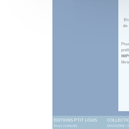
En
de 
Pour
pré
IMP
libra
EDITIONS P'TIT LOUIS
COLLECTI
Nous contacter
MAGAZINE /