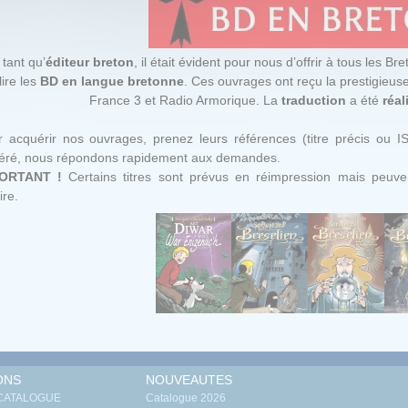
 tant qu’
éditeur breton
, il était évident pour nous d’offrir à tous les Bre
lire les
BD en langue bretonne
. Ces ouvrages ont reçu la prestigieu
France 3 et Radio Armorique. La
traduction
a été
réal
 acquérir nos ouvrages, prenez leurs références (titre précis ou I
féré, nous répondons rapidement aux demandes.
ORTANT !
Certains titres sont prévus en réimpression mais peuven
ire.
ONS
NOUVEAUTES
 CATALOGUE
Catalogue 2026