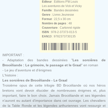
Editeur
: Editions P'tit Louis
Les aventures de Vick et Vicky
Famille
: Bandes dessinées
Genre
: Livres Jeunesse
Format
: 22,5 x 30 cm
Nombre de pages
: 48
Couverture
: Cartonné rigide
ISBN
: 978-2-37373-013-5
EAN13
: 9782373730135
IMPORTANT :
- Adaptation des bandes dessinées "
Les sorcières de
Brocéliande : Le grimoire, le passage et le Graal
"
en roman
-
Le jeu
d'aventure et d'énigmes
L'histoire :
Les sorcières de Brocéliande - Le Graal
Troisième opus de cette trilogie BD Brocéliande où nos héros
bretons vont devoir élucider de nombreuses énigmes et, plus
important, faire le bon choix. Jamais Brocéliande et ses légendes
n'auront eu autant d'importance dans cet ouvrage. Les chevaliers
de la Table Ronde et les légendes arthuriennes vont ressurgir et