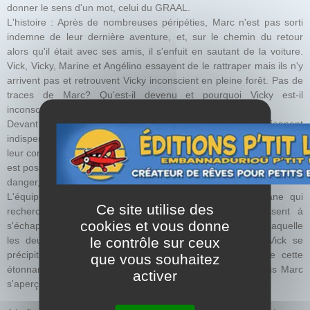
donner le sens d'un mot, celui du GRAAL.
L'histoire : Après de nombreuses péripéties, Marc n'est pas sorti
indemne de leur dernière aventure, et, sur le chemin du retour
alors qu'il était avec ses amis, il s'enfuit en sautant de la voiture.
Vick, Vicky, Marine et Angélino essayent de le rattraper mais ils n'y
arrivent pas et retrouvent Vicky inconscient en pleine forêt. Pas de
traces de Marc? Qu'est-il devenu et pourquoi Vicky est-il
inconscient ?
Devant tant de mystères, des explications deviennent
indispensables. Les adeptes de Viviane leur racontent alors que
leur compagnon n'est pas revenu seul de l'autre monde. Son esprit
est possédé par Morgane. En ayant voulu le sauver, ils l'ont mis en
danger, lui, l'autre monde et le Graal.
L'équipe tombe ainsi aux mains des adeptes de Morgane qui
Ce site utilise des
recherchent activement le fameux grimoire. Ils réussissent à
cookies et vous donne
s'échapper et assistent à une curieuse cérémonie pendant laquelle
le contrôle sur ceux
les deux clans s'affrontent. Profitant de ce désordre, Vick se
précipite pour libérer Marc qui se trouvait au centre de cette
que vous souhaitez
étonnante réunion. Nos amis réussissent à s'échapper mais Marc
activer
s'aperçoit qu'il a gardé quelque chose avec lui...