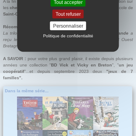
A la fin de la BD vous pourrez découvrir une page d'information sur
Tout accepter
les
chevaliers de la Table Ronde
et une autre page sur l'école de
Tout refuser
Saint-Cyr-Coëtquidan.
Personnaliser
Récompense :
La trilogie traduite
en breton
des Sorcières de Brocéliande
a
Politique de confidentialité
reçu le PRIZIOU D'OR 2005, prix décerné par France 3 Ouest
Bretagne et Radio France Armorique.
A SAVOIR :
pour votre plus grand plaisir, il existe
depuis plusieurs
années une collection "
BD Vick et Vicky en Breton
", "
un jeu
coopératif
"...et depuis septembre 2023 deux
"
jeux de 7
familles
".
Dans la même série...