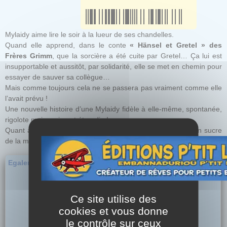
Mylaidy aime lire le soir à la lueur de ses chandelles.
Quand elle apprend, dans le conte
« Hänsel et Gretel »
des
Frères Grimm
, que la sorcière a été cuite par Gretel… Ça lui est
insupportable et aussitôt, par solidarité, elle se met en chemin pour
essayer de sauver sa collègue…
Mais comme toujours cela ne se passera pas vraiment comme elle
l’avait prévu !
Une nouvelle histoire d’une Mylaidy fidèle à elle-même, spontanée,
rigolote mais vraiment étourdie !
Quant à Biscotte, son chat, il se souviendra de la maison en sucre
de la méchante sorcière !
Egalement en nouveautés...
Ce site utilise des
cookies et vous donne
le contrôle sur ceux