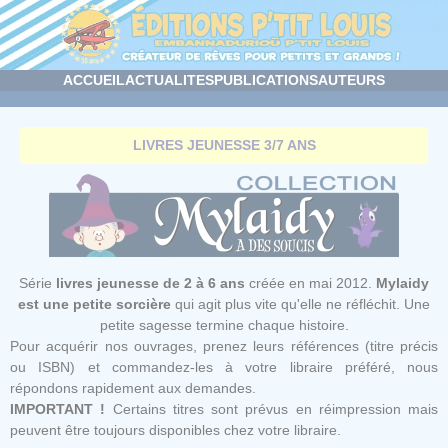
Panneau de gestion des cookies
ACCUEIL
ACTUALITES
PUBLICATIONS
AUTEURS
LIVRES JEUNESSE 3/7 ANS
Série
livres jeunesse de 2 à 6 ans
créée en mai 2012.
Mylaidy
est une petite sorcière
qui agit plus vite qu'elle ne réfléchit. Une
petite sagesse termine chaque histoire.
Pour acquérir nos ouvrages, prenez leurs références (titre précis
ou ISBN) et commandez-les à votre libraire préféré, nous
répondons rapidement aux demandes.
IMPORTANT !
Certains titres sont prévus en réimpression mais
peuvent être toujours disponibles chez votre libraire.