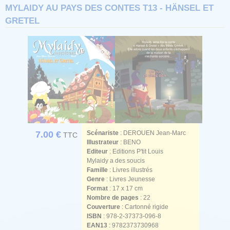
MYLAIDY AU PAYS DES CONTES T13 - HÄNSEL ET
GRETEL
7.00 €
Scénariste
:
DEROUEN Jean-Marc
TTC
Illustrateur
:
BENO
Editeur
: Editions P'tit Louis
Mylaidy a des soucis
Famille
: Livres illustrés
Genre
: Livres Jeunesse
Format
: 17 x 17 cm
Nombre de pages
: 22
Couverture
: Cartonné rigide
ISBN
: 978-2-37373-096-8
EAN13
: 9782373730968