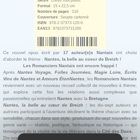
Genre
: Livres Tout public
Format
: 15 x 22,5 cm
Nombre de pages
: 216
Couverture
: Souple cartonné
ISBN
: 978-2-37373-120-0
EAN13
: 9782373731200
Ce nouvel opus écrit par
17 auteur(e)s Nantais
ont choisi
d'aborder le thème :
Nantes, la belle au coeur de Breizh !
Les Romanciers Nantais ont encore frappé !
Après
Nantes Voyage, Folles Journées, Magie Loire, Écrits
Vins de Nantes
et
Amours ÉtonNantes
, les
Romanciers Nantais
reviennent avec un nouveau recueil collectif de nouvelles à thème,
qui explore cette fois les relations aussi complexes que
passionnelles qu’entretient
Nantes
avec la
Bretagne
.
Nantes, la belle au cœur de Breizh
:
les dix-sept auteurs et
autrices participant à l’aventure déclinent le thème chacun avec sa
sensibilité, chacun dans son style, produisant dix-sept nouvelles de
genre varié — réaliste, poétique, fantastique ou historique — qui
témoignent de la vitalité de la vie littéraire dans la
Cité des Ducs.
Dix-sept plumes, dix-sept nuances de
Bretagne
. Le lecteur est