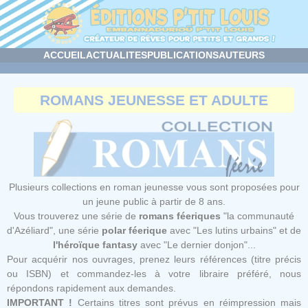
Panneau de gestion des cookies
ACCUEIL
ACTUALITES
PUBLICATIONS
AUTEURS
ROMANS JEUNESSE ET ADULTE
Plusieurs collections en roman jeunesse vous sont proposées pour
un jeune public à partir de 8 ans.
Vous trouverez une série de
romans féeriques
"la communauté
d'Azéliard", une série
polar féerique
avec "Les lutins urbains" et de
l'héroïque fantasy
avec "Le dernier donjon"...
Pour acquérir nos ouvrages, prenez leurs références (titre précis
ou ISBN) et commandez-les à votre libraire préféré, nous
répondons rapidement aux demandes.
IMPORTANT !
Certains titres sont prévus en réimpression mais