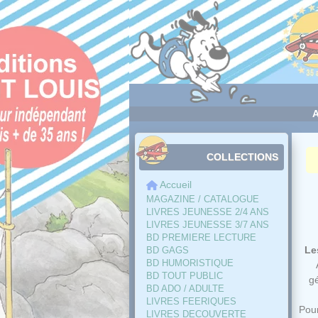
Panneau de gestion des cookies
COLLECTIONS
Accueil
MAGAZINE / CATALOGUE
LIVRES JEUNESSE 2/4 ANS
LIVRES JEUNESSE 3/7 ANS
BD PREMIERE LECTURE
Le
BD GAGS
BD HUMORISTIQUE
BD TOUT PUBLIC
gé
BD ADO / ADULTE
LIVRES FEERIQUES
Pour
LIVRES DECOUVERTE