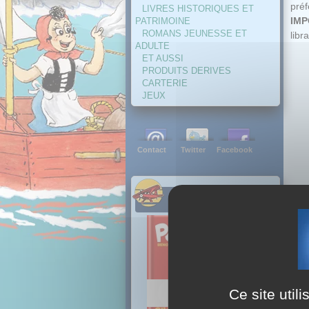
pré
LIVRES HISTORIQUES ET
IMP
PATRIMOINE
ROMANS JEUNESSE ET
libra
ADULTE
ET AUSSI
PRODUITS DERIVES
CARTERIE
JEUX
Contact
Twitter
Facebook
NOUVEAUTES
Ce site util