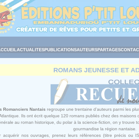
ACCUEIL
ACTUALITES
PUBLICATIONS
AUTEURS
PARTAGES
CONTAC
ROMANS JEUNESSE ET A
s Romanciers Nantais
regroupe une trentaine d’auteurs parmi les pl
Atlantique. Ils ont écrit quelque 120 romans publiés chez des maisons d’
nérale au roman historique, du polar à la science-fiction, on y trouve t
gourmandise la région nantaise.
 acquérir nos ouvrages, prenez leurs références (titre précis ou I