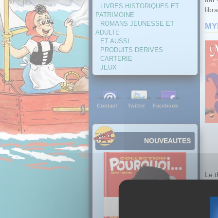
LIVRES HISTORIQUES ET
libra
PATRIMOINE
ROMANS JEUNESSE ET
MYL
ADULTE
ET AUSSI
PRODUITS DERIVES
CARTERIE
JEUX
Contact
Twitter
Facebook
NOUVEAUTES
Le 
Vive
ses 
pose
peti