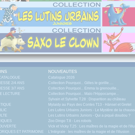
ONS
NOUVEAUTES
 CATALOGUE
Catalogue 2026
ESSE 2/4 ANS
Collection Pourquoi... Gilles le gorille.....
ESSE 3/7 ANS
Collection Pourquoi... Emma la grenouille...
E LECTURE
Collection Pourquoi... Malo l'Hippocampe...
Sylvain et Sylvette T.28 : Disparition au château
TIQUE
Mylaidy au Pays des Contes T13 - Hänsel et Gretel
BLIC
Les Lutins Urbains Juniors - Le Mystère de la chaus
ULTE
Les Lutins Urbains Juniors - Qui a piqué doudou ?
RIQUES
Zoo Dingo T.8 - Les robots
COUVERTE
Vick et Vicky T.25 : Les maîtres de la magie et de l'il
ORIQUES ET PATRIMOINE
L'Intégrale : les maîtres de la magie et de l'illusion