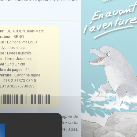
ur
:
DEROUEN Jean-Marc
trateur
:
BENO
eur
: Editions P'tit Louis
idy a des soucis
lle
: Livres illustrés
re
: Livres Jeunesse
at
: 17 x 17 cm
re de pages
: 24
erture
: Cartonné rigide
N
: 978-2-37373-039-5
13
: 9782373730395
n et s'apprête à patauger en compagnie de
Blanche
! Cette nouvelle rencontre va lui
 pirate, rencontrer une sorcière, aussi
y !