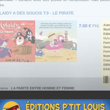
ire.
AIDY A DES SOUCIS T.9 - LE PIRATE
7.00 €
Aute
TTC
Illus
Edit
Myla
Fami
Gen
Form
Nomb
Couv
ISB
EAN
thème :
LA PARITE ENTRE HOMME ET FEMME
nt les vacances ! Tout va bien !
Mylaidy
a mis son joli maillot de bai
amis lorsque soudain, elle se trouve nez à nez avec le terrible
Barbe-
r un gros problème, mais pas seulement ! On a beau être un dangereux
te soit-elle, n'est pas si facile que ça, surtout lorsqu'elle s'appelle Mylaid