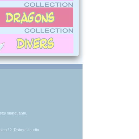
sette manquante.
lusion / 2- Robert-Houdin