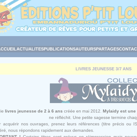
ACCUEIL
ACTUALITES
PUBLICATIONS
AUTEURS
PARTAGES
CONTAC
LIVRES JEUNESSE 3/7 ANS
rie
livres jeunesse de 2 à 6 ans
créée en mai 2012.
Mylaidy est une 
ne réfléchit. Une petite sagesse termine chaqu
 acquérir nos ouvrages, prenez leurs références (titre précis ou I
féré, nous répondons rapidement aux demandes.
ORTANT !
Certains titres sont prévus en réimpression mais peuven