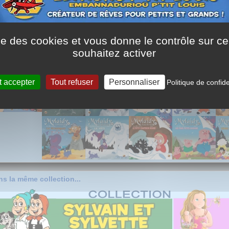
La sagesse de Mylaidy :
C'est ainsi, petit moussaillon !
ise des cookies et vous donne le contrôle sur 
Une fille, ça vaut un garçon !
souhaitez activer
s la même série...
t accepter
Tout refuser
Personnaliser
Politique de confide
s la même collection...