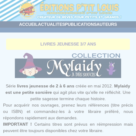
Panneau de gestion des cookies
ACCUEIL
ACTUALITES
PUBLICATIONS
AUTEURS
LIVRES JEUNESSE 3/7 ANS
Série
livres jeunesse de 2 à 6 ans
créée en mai 2012.
Mylaidy
est une petite sorcière
qui agit plus vite qu'elle ne réfléchit. Une
petite sagesse termine chaque histoire.
Pour acquérir nos ouvrages, prenez leurs références (titre précis
ou ISBN) et commandez-les à votre libraire préféré, nous
répondons rapidement aux demandes.
IMPORTANT !
Certains titres sont prévus en réimpression mais
peuvent être toujours disponibles chez votre libraire.