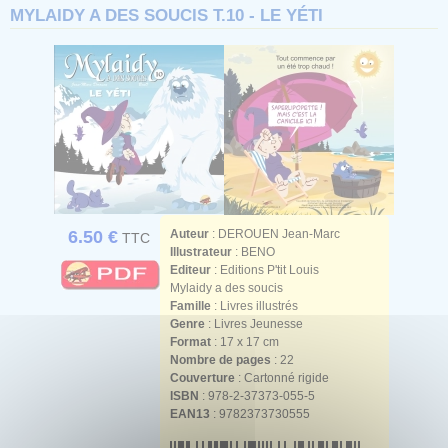
MYLAIDY A DES SOUCIS T.10 - LE YÉTI
6.50 €
Auteur
:
DEROUEN Jean-Marc
TTC
Illustrateur
:
BENO
Editeur
: Editions P'tit Louis
Mylaidy a des soucis
Famille
: Livres illustrés
Genre
: Livres Jeunesse
Format
: 17 x 17 cm
Nombre de pages
: 22
Couverture
: Cartonné rigide
ISBN
: 978-2-37373-055-5
EAN13
: 9782373730555