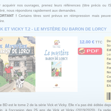
 acquérir nos ouvrages, prenez leurs références (titre précis ou I
féré, nous répondons rapidement aux demandes.
ORTANT !
Certains titres sont prévus en réimpression mais peuven
ire.
CK ET VICKY T.2 - LE MYSTÈRE DU BARON DE LORCY
12.00 €
De
TTC
Sc
Ed
Les
Fa
Ge
Fo
No
Co
IS
EA
e BD est le tome 2 de la série Vick et Vicky. Elle n'a pas été éditée de
in, à l'occasion des 25 ans de Vick et Vicky (2019/2020), l'a red