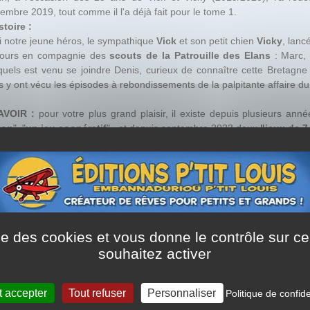
embre 2019, tout comme il l'a déjà fait pour le tome 1.
stoire :
i notre jeune héros, le sympathique
Vick
et son petit chien
Vicky
, lanc
jours en compagnie des
scouts de la Patrouille des Elans
: Marc, 
uels est venu se joindre Denis, curieux de connaître cette Bretagne 
ls y ont vécu les épisodes à rebondissements de la palpitante affaire d
AVOIR :
pour votre plus grand plaisir, il existe
depuis plusieurs année
ton
", "
un jeu coopératif
"...et depuis septembre 2023 deux
"
jeux de 7
te fois, ils sont bien décidés à passer des vacances sans pro
udre...
 leur a déniché un petit château tout ce qu'il y a de tranquille, qui su
 le parc duquel ils s'apprêtent à passer deux semaines vouées au sport
 le sort se plaît parfois à déjouer les plans les mieux établis. Dans le
roiser celle de Sonia, une délicieuse jeune fille. Dès qu'ils vont l'avo
entures qui les entraîne soudain dans son tourbillon.
ise des cookies et vous donne le contrôle sur 
souhaitez activer
sez-vous entraîner à leur suite et tentez de résoudre avec eux cette 
rontés :
"LE MYSTERE DU BARON DE LORCY".
t accepter
Tout refuser
Personnaliser
Politique de confide
s la même série...