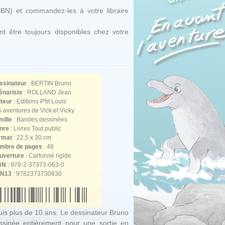
SBN) et commandez-les à votre libraire
t être toujours disponibles chez votre
ssinateur
:
BERTIN Bruno
énariste
:
ROLLAND Jean
iteur
: Editions P'tit Louis
 aventures de Vick et Vicky
mille
: Bandes dessinées
nre
: Livres Tout public
rmat
: 22,5 x 30 cm
mbre de pages
: 48
uverture
: Cartonné rigide
BN
: 978-2-37373-063-0
N13
: 9782373730630
puis plus de 10 ans. Le dessinateur Bruno
essinée entièrement pour une sortie en