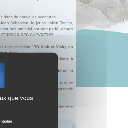
és dans de nouvelles aventures.
Jean-Sébastien, le jeune Italien Tonino,
dont ses amis lui ont tant parlé, depuis
u
"TRESOR DES CHEVRETS"
.
s une collection "
BD Vick et Vicky en
 familles
".
blème, c'est-à-dire sans problème à
rplombe
la baie du Mont-Saint-Michel
, et
 et au farniente...
s premières pages de ce récit, leur route
ir rencontrée, c'est une nouvelle cascade
ceux que vous
curieuse énigme à laquelle ils vont être
ntialité