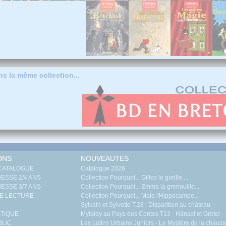
s la même collection...
ONS
NOUVEAUTES
 CATALOGUE
Catalogue 2026
ESSE 2/4 ANS
Collection Pourquoi... Gilles le gorille.....
ESSE 3/7 ANS
Collection Pourquoi... Emma la grenouille...
E LECTURE
Collection Pourquoi... Malo l'Hippocampe...
Sylvain et Sylvette T.28 : Disparition au château
TIQUE
Mylaidy au Pays des Contes T13 - Hänsel et Gretel
BLIC
Les Lutins Urbains Juniors - Le Mystère de la chaus