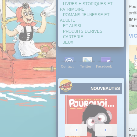
LIVRES HISTORIQUES ET
Pour
PATRIMOINE
pré
ROMANS JEUNESSE ET
IMP
ADULTE
libra
ET AUSSI
PRODUITS DERIVES
VI
CARTERIE
JEUX
Contact
Twitter
Facebook
NOUVEAUTES
Cett
Bert