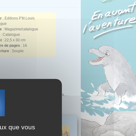
r
: Editions P'tit Louis
ogue
e
: Magazine/catalogue
: Catalogue
t
: 22,5 x 30 cm
e de pages
: 16
rture
: Souple
sinée, en romans, en beaux livres...
ceux que vous