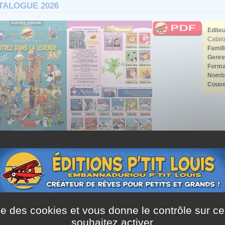
TALOGUE 2026
Editeu
Catal
Famill
Genre
Forma
Nombr
Couve
e découverte de notre catalogue janvier 2026.
eautés en livres pour les tout-petits, en livres jeunesse, en bande des
téléchargements gratuits : fiches pédagogiques, dessins,...
i de partager !
alement en nouveautés...
ise des cookies et vous donne le contrôle sur 
souhaitez activer