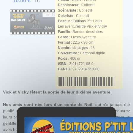
10.00 €
TTC
Dessinateur
: Collectif
Scénariste
: Collectif
Coloriste
: Collectif
Editeur
: Editions P'tit Louis
Les aventures de Vick et Vicky
Famille
: Bandes dessinées
Genre
: Livres Aventure
Format
: 22,5 x 30 cm
Nombre de pages
: 48
Couverture
: Cartonné rigide
Poids
: 406 gr
ISBN
: 2-914721-08-0
EAN13
: 9782914721080
Vick et Vicky fêtent la sortie de leur dixième aventure
.
Nos amis sont nés lors d'un conte de Noël
qui n'a jamais été
publié et à l'occasion de la sortie du dixième album, découvrez
leurs premiers pas, entourés d'une vingtaine d'auteurs qui ont eu la
gentillesse de fêter cet événement avec eux en réalisant chacun
avec humour un mini conte de Noël avec Vick et Vicky.