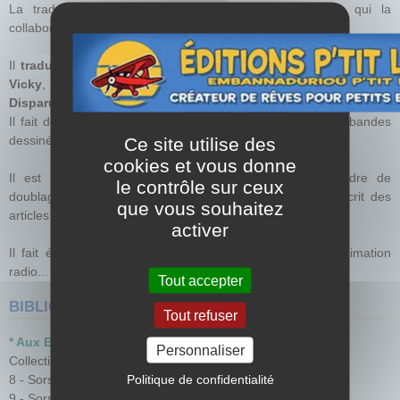
La traduction lui fait rencontrer
Bruno Bertin
, avec qui la
collaboration s'est passée on ne peut mieux.
Il
traduit en breton les trois tomes des Aventures de Vick et
Vicky
, consacrés aux "
Sorcières de Brocéliande
" ainsi que "les
Disparus de l'île aux Moines
".
Il fait de la traduction français/breton et anglais/breton de bandes
dessinées, dessins animés, sites Internet…
Ce site utilise des
cookies et vous donne
Il est également comédien, principalement dans le cadre de
le contrôle sur ceux
doublages en breton de dessins animés et téléfilms. Il écrit des
que vous souhaitez
articles pour plusieurs revues en français comme en breton.
activer
Il fait également régulièrement des reportages et de l'animation
radio...
Tout accepter
BIBLIOGRAPHIE
Tout refuser
* Aux Editions P'TIT LOUIS
*
Personnaliser
Collection
BD "Les aventures de Vick et Vicky"
Politique de confidentialité
8 - Sorserezed Breselien (tome 1) - Ar vojenn - 2003
9 - Sorserezed Breselien (tome 2) - An diskuliadenn - 2003