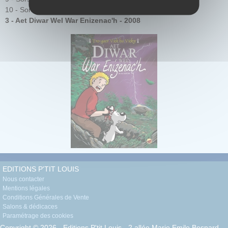
10 - Sorserezed Breselien (tome 3) - Klask ar Gral - 2004
3 - Aet Diwar Wel War Enizenac'h - 2008
EDITIONS P'TIT LOUIS
Nous contacter
Mentions légales
Conditions Générales de Vente
Salons & dédicaces
Paramétrage des cookies
Copyright © 2026 - Editions P'tit Louis - 2 allée Marie Emile Besnard -