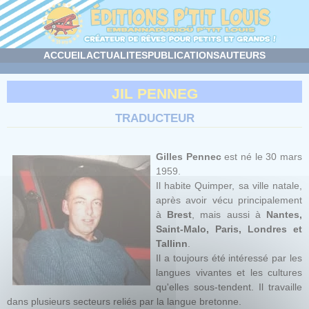
Panneau de gestion des cookies
ACCUEIL
ACTUALITES
PUBLICATIONS
AUTEURS
JIL PENNEG
TRADUCTEUR
Gilles Pennec
est né le 30 mars
1959.
Il habite Quimper, sa ville natale,
après avoir vécu principalement
à
Brest
, mais aussi à
Nantes,
Saint-Malo, Paris, Londres et
Tallinn
.
Il a toujours été intéressé par les
langues vivantes et les cultures
qu'elles sous-tendent. Il travaille
dans plusieurs secteurs reliés par la langue bretonne.