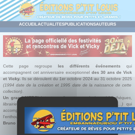
Panneau de gestion des cookies
ACCUEIL
ACTUALITES
PUBLICATIONS
AUTEURS
Cette page regroupe
les différents événements
qui
accompagnent cet anniversaire exceptionnel
des 30 ans de Vick
et Vicky.
Ils se déroulent du 1er octobre 2024 au 31 octobre 2025
(1994 date de la création et 1995 date de la naissance de cette
collection)
.
Un grand MERCI
à toutes celles et ceux
(salons, bibliothèques,
librairies, institutions publiques et privées, entreprises, ...)
qui
accompagnent cet anniversaire ! Cela nous donne de
l'enthousiasme et...
l'enthousiasme est la clé du bonheur !
Bruno BERTIN