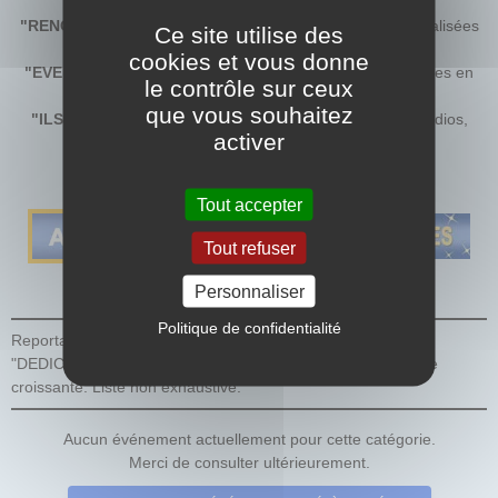
Les 30 ans de Vick et Vicky c'est :
"RENCONTRES/DEDICACES"
: plus de
50 rencontres
réalisées
Ce site utilise des
en France.
cookies et vous donne
"EVENEMENTS"
: plus de
30 opérations festives
réalisées en
le contrôle sur ceux
France.
que vous souhaitez
"ILS EN PARLENT"
: plus de
35 grands reportages
(Radios,
activer
Presse et TV) réalisés.
Sélectionnez une catégorie d'évènement
Tout accepter
Tout refuser
Personnaliser
Politique de confidentialité
Reportage des événements des différentes rubriques :
"DEDICACES, "EVENEMENTS", "ILS EN PARLENT" par date
croissante. Liste non exhaustive.
Aucun événement actuellement pour cette catégorie.
Merci de consulter ultérieurement.