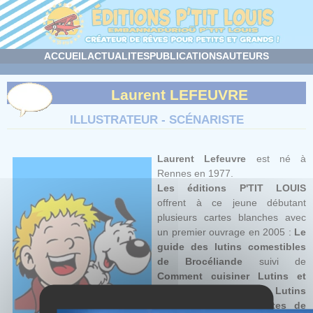
Panneau de gestion des cookies
ACCUEIL
ACTUALITES
PUBLICATIONS
AUTEURS
Laurent LEFEUVRE
ILLUSTRATEUR - SCÉNARISTE
Laurent Lefeuvre
est né à
Rennes en 1977.
Les éditions P'TIT LOUIS
offrent à ce jeune débutant
plusieurs cartes blanches avec
un premier ouvrage en 2005 :
Le
guide des lutins comestibles
de Brocéliande
suivi de
Comment cuisiner Lutins et
Fées
,
30 recettes de Lutins
Délicieux
et
30 Recettes de