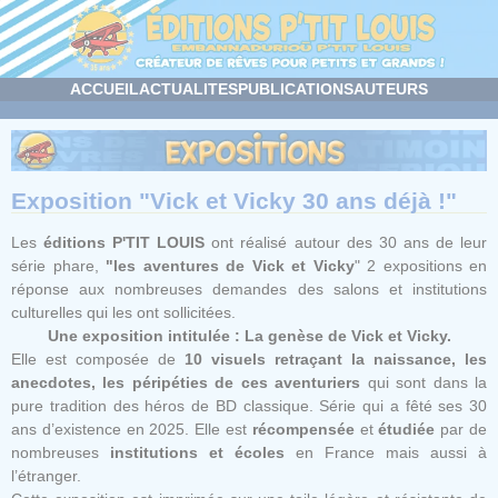
Panneau de gestion des cookies
ACCUEIL
ACTUALITES
PUBLICATIONS
AUTEURS
Exposition "Vick et Vicky 30 ans déjà !"
Les
éditions P'TIT LOUIS
ont réalisé autour des 30 ans de leur
série phare,
"les aventures de Vick et Vicky
" 2 expositions en
réponse aux nombreuses demandes des salons et institutions
culturelles qui les ont sollicitées.
Une exposition intitulée : La genèse de Vick et Vicky.
Elle est composée de
10 visuels retraçant la naissance, les
anecdotes, les péripéties de ces aventuriers
qui sont dans la
pure tradition des héros de BD classique. Série qui a fêté ses 30
ans d’existence en 2025. Elle est
récompensée
et
étudiée
par de
nombreuses
institutions et écoles
en France mais aussi à
l’étranger.