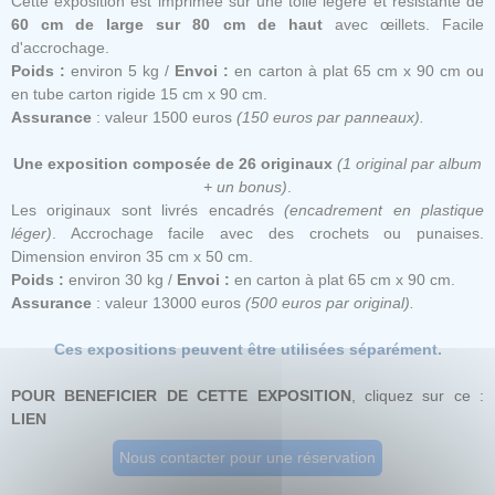
Cette exposition est imprimée sur une toile légère et résistante de
60 cm de large sur 80 cm de haut
avec œillets. Facile
d'accrochage.
Poids :
environ 5 kg /
Envoi :
en carton à plat 65 cm x 90 cm ou
en tube carton rigide 15 cm x 90 cm.
Assurance
: valeur 1500 euros
(150 euros par panneaux).
Une exposition composée de 26 originaux
(1 original par album
+ un bonus)
.
Les originaux sont livrés encadrés
(encadrement en plastique
léger)
. Accrochage facile avec des crochets ou punaises.
Dimension environ 35 cm x 50 cm.
Poids :
environ 30 kg /
Envoi :
en carton à plat 65 cm x 90 cm.
Assurance
: valeur 13000 euros
(500 euros par original).
Ces expositions peuvent être utilisées séparément.
POUR BENEFICIER DE CETTE EXPOSITION
, cliquez sur ce :
LIEN
Nous contacter pour une réservation