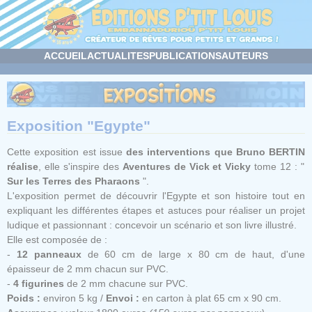
Panneau de gestion des cookies
ACCUEIL
ACTUALITES
PUBLICATIONS
AUTEURS
Exposition "Egypte"
Cette exposition est issue
des interventions que
Bruno BERTIN
réalise
, elle s'inspire des
Aventures de Vick et Vicky
tome 12 : "
Sur les Terres des Pharaons
".
L'exposition permet de découvrir l'Egypte et son histoire tout en
expliquant les différentes étapes et astuces pour réaliser un projet
ludique et passionnant : concevoir un scénario et son livre illustré.
Elle est composée de :
-
12 panneaux
de 60 cm de large x 80 cm de haut, d'une
épaisseur de 2 mm chacun sur PVC.
-
4 figurines
de 2 mm chacune sur PVC.
Poids :
environ 5 kg /
Envoi :
en carton à plat 65 cm x 90 cm.