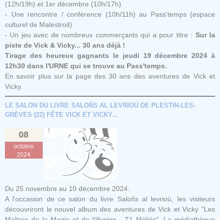
(12h/19h) et 1er décembre (10h/17h)
- Une rencontre / conférence (10h/11h) au Pass'temps (espace
culturel de Malestroit)
- Un jeu avec de nombreux commerçants qui a pour titre :
Sur la
piste de Vick & Vicky... 30 ans déjà !
Tirage des heureux gagnants le jeudi 19 décembre 2024 à
12h30 dans l'URNE qui se trouve au Pass'temps.
En savoir plus sur la page
des 30 ans
des aventures de Vick et
Vicky.
LE SALON DU LIVRE SALOÑS AL LEVRIOÙ DE PLESTIN-LES-
GRÈVES (22) FÊTE VICK ET VICKY...
08
octobre
2024
Du 25 novembre au 10 décembre 2024.
A l'occasion de ce salon du livre Saloñs al levrioù, les visiteurs
découvriront le nouvel album des aventures de Vick et Vicky "Les
Maîtres de la Magie et de l'illusion - T1 Méliès". La
médiathèque