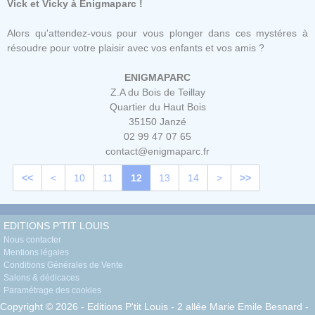
Vick et Vicky à Enigmaparc !
Alors qu'attendez-vous pour vous plonger dans ces mystéres à
résoudre pour votre plaisir avec vos enfants et vos amis ?
ENIGMAPARC
Z.A du Bois de Teillay
Quartier du Haut Bois
35150 Janzé
02 99 47 07 65
contact@enigmaparc.fr
<<
<
10
11
12
13
14
>
>>
EDITIONS P'TIT LOUIS
Nous contacter
Mentions légales
Conditions Générales de Vente
Salons & dédicaces
Paramétrage des cookies
Copyright © 2026 - Editions P'tit Louis - 2 allée Marie Emile Besnard -