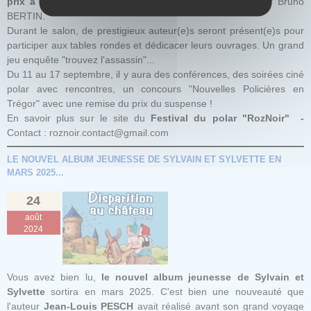
prix à la clé
et d'
un atelier BD en écoles
avec l'auteur Bruno
BERTIN.
Durant le salon, de prestigieux auteur(e)s seront présent(e)s pour
participer aux tables rondes et dédicacer leurs ouvrages. Un grand
jeu enquête "trouvez l'assassin"...
Du 11 au 17 septembre, il y aura des conférences, des soirées ciné
polar avec rencontres, un concours "Nouvelles Policières en
Trégor" avec une remise du prix du suspense !
En savoir plus sur le site du
Festival du polar "RozNoir"
-
Contact : roznoir.contact@gmail.com
LE NOUVEL ALBUM JEUNESSE DE SYLVAIN ET SYLVETTE EN
MARS 2025...
24
août
2024
Vous avez bien lu,
le nouvel album jeunesse de Sylvain et
Sylvette
sortira en mars 2025. C'est bien une nouveauté que
l'auteur
Jean-Louis PESCH
avait réalisé avant son grand voyage