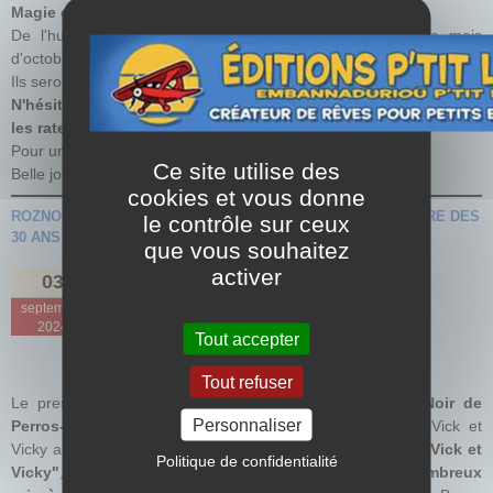
Magie et de l'illusion)
de l'auteur Bruno BERTIN.
De l'humour, du suspense sont au rendez-vous pour ce mois
d'octobre.
Ils seront disponible très prochainement chez vos libraires.
N'hésitez pas à les faire commander par celui-ci pour ne pas
les rater !
Pour une dédicace : suivez
ce lien
.
Ce site utilise des
Belle journée à tous !
cookies et vous donne
ROZNOIR DE PERROS-GUIREC S'ASSOCIE À L'ANNIVERSAIRE DES
le contrôle sur ceux
30 ANS DE VICK ET VICKY
que vous souhaitez
activer
03
septembre
2024
Tout accepter
Tout refuser
Le prestigieux et incontournable
festival du Polar RozNoir de
Personnaliser
Perros-Guirec
s'associe à l'anniversaire des 30 ans de Vick et
Vicky au travers d'une exposition au salon
"La genèse de Vick et
Politique de confidentialité
Vicky"
, d'un
concours de dessin en amont avec de nombreux