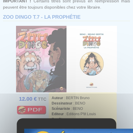
IMPORTANT !
Certains titres sont prévus en réimpression mais
peuvent être toujours disponibles chez votre libraire.
ZOO DINGO T.7 - LA PROPHÉTIE
12.00 €
Auteur
:
BERTIN Bruno
TTC
Dessinateur
:
BENO
Scénariste
:
BENO
Editeur
: Editions P'tit Louis
Zoo Dingo
Famille
: Bandes dessinées
Genre
: Livres Tout public