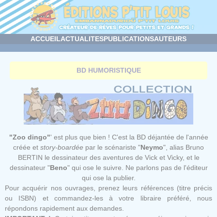
Panneau de gestion des cookies
ACCUEIL
ACTUALITES
PUBLICATIONS
AUTEURS
BD HUMORISTIQUE
"Zoo dingo"
' est plus que bien ! C'est la BD déjantée de l'année
créée et
story-boardée
par le scénariste "
Neymo
", alias Bruno
BERTIN le dessinateur des aventures de Vick et Vicky, et le
dessinateur "
Beno
" qui ose le suivre. Ne parlons pas de l'éditeur
qui ose la publier.
Pour acquérir nos ouvrages, prenez leurs références (titre précis
ou ISBN) et commandez-les à votre libraire préféré, nous
répondons rapidement aux demandes.