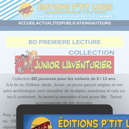
Panneau de gestion des cookies
ACCUEIL
ACTUALITES
PUBLICATIONS
AUTEURS
BD PREMIERE LECTURE
Collection
BD jeunesse pour les enfants de 6 / 13 ans
.
A la fin du XIXème siècle, Junior, un jeune garçon anglais et son
père archéologue vont connaître de multiples aventures et cela sur
les 6 continents. Ils feront la rencontre d'une jeune fille : Tamati
accompagnée de son lémurien.
Pour acquérir nos ouvrages, prenez leurs références (titre précis
ou ISBN) et commandez-les à votre libraire préféré, nous
répondons rapidement aux demandes.