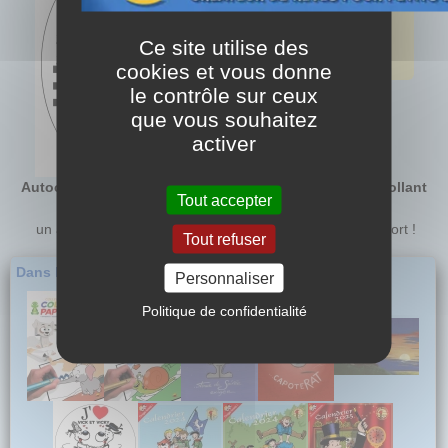
Carterie
Famille
: Autocollants
Ce site utilise des
Genre
: Livres Tout public
Format
: 9,5 x 14,5 cm
cookies et vous donne
le contrôle sur ceux
que vous souhaitez
activer
Autocollant Breizh, autocollant sur la bretagne, autocollant
Tout accepter
breton
un autocollant qui ravira votre voiture ou tout autre support !
Tout refuser
Dans la même série...
Personnaliser
Politique de confidentialité