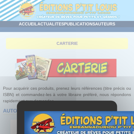
Panneau de gestion des cookies
ACCUEIL
ACTUALITES
PUBLICATIONS
AUTEURS
CARTERIE
Pour acquérir ces produits, prenez leurs références (titre précis ou
ISBN) et commandez-les à votre libraire préféré, nous répondons
rapidement aux demandes.
AUTOCOLLANT BRETON
Auteur
:
BERTIN Bruno
Editeur
: Editions P'tit Louis