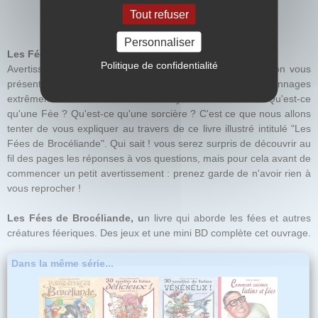
Tout refuser
Personnaliser
Les Fées de Brocéliande
Politique de confidentialité
Avertissement aux lecteurs, ces étranges créatures que l'on vous
présente dans ce petit ouvrage peuvent être des personnages
extrêmement bienveillants ou effroyablement cruels. Qu'est-ce
qu'une Fée ? Qu'est-ce qu'une sorcière ? C'est ce que nous allons
tenter de vous expliquer au travers de ce livre illustré intitulé "Les
Fées de Brocéliande". Qui sait ! vous serez surpris de découvrir au
fil des pages les réponses à vos questions, mais pour cela avant de
commencer un petit avertissement : prenez garde de n'avoir rien à
vous reprocher !
Les Fées de Brocéliande, u
n livre qui aborde les fées et autres
créatures féeriques. Des jeux et une mini BD complète cet ouvrage.
Dans la même série...