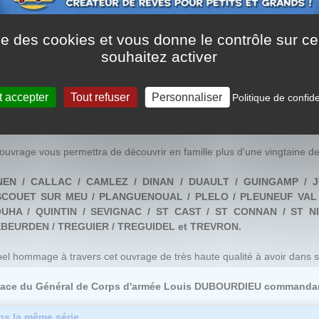
ise des cookies et vous donne le contrôle sur 
Côtes-du-Nord, avec leur grande façade maritime et une population agr
souhaitez activer
ort contingent de fantassins et de marins à l'occasion des deux forte
 la première moitié du vingtième siècle.
t accepter
Tout refuser
Personnaliser
Politique de confide
 vitraux patriotiques du département rendent un hommage particuli
tence pour défendre les valeurs de la République Française.
ouvrage vous permettra de découvrir en famille plus d'une vingtaine de
EN / CALLAC / CAMLEZ / DINAN / DUAULT / GUINGAMP / J
COUET SUR MEU / PLANGUENOUAL / PLELO / PLEUNEUF VAL 
UHA / QUINTIN / SEVIGNAC / ST CAST / ST CONNAN / ST 
BEURDEN / TREGUIER / TREGUIDEL et TREVRON.
el hommage à travers cet ouvrage de très haute qualité à avoir dans s
face du Général de Corps d'armée Louis DUBOURDIEU commandan
s la même série...