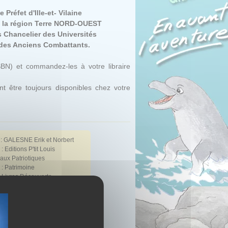
réfet d'Ille-et- Vilaine
 la région Terre NORD-OUEST
 Chancelier des Universités
 des Anciens Combattants.
SBN) et commandez-les à votre libraire
t être toujours disponibles chez votre
:
GALESNE Erik et Norbert
: Editions P'tit Louis
raux Patriotiques
: Patrimoine
 Livres Découverte
: 15 x 23 cm
 de pages
: 78
ture
: Cartonné rigide
978-2-914721-43-1
: 9782914721431