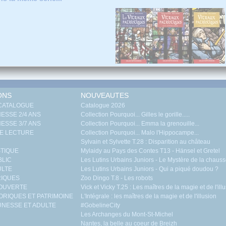
ONS
NOUVEAUTES
 CATALOGUE
Catalogue 2026
ESSE 2/4 ANS
Collection Pourquoi... Gilles le gorille.....
ESSE 3/7 ANS
Collection Pourquoi... Emma la grenouille...
E LECTURE
Collection Pourquoi... Malo l'Hippocampe...
Sylvain et Sylvette T.28 : Disparition au château
TIQUE
Mylaidy au Pays des Contes T13 - Hänsel et Gretel
BLIC
Les Lutins Urbains Juniors - Le Mystère de la chaus
ULTE
Les Lutins Urbains Juniors - Qui a piqué doudou ?
RIQUES
Zoo Dingo T.8 - Les robots
COUVERTE
Vick et Vicky T.25 : Les maîtres de la magie et de l'il
ORIQUES ET PATRIMOINE
L'Intégrale : les maîtres de la magie et de l'illusion
NESSE ET ADULTE
#GobelineCity
Les Archanges du Mont-St-Michel
Nantes, la belle au coeur de Breizh