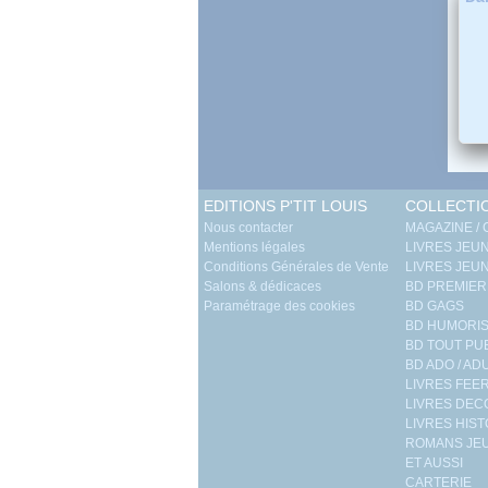
EDITIONS P'TIT LOUIS
COLLECTI
Nous contacter
MAGAZINE /
Mentions légales
LIVRES JEUN
Conditions Générales de Vente
LIVRES JEUN
Salons & dédicaces
BD PREMIER
Paramétrage des cookies
BD GAGS
BD HUMORIS
BD TOUT PU
BD ADO / AD
LIVRES FEE
LIVRES DE
LIVRES HIST
ROMANS JEU
ET AUSSI
CARTERIE