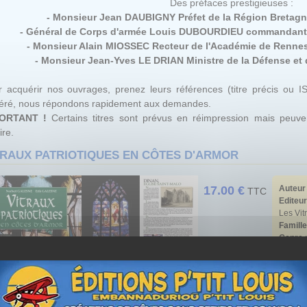
Des préfaces prestigieuses :
- Monsieur Jean DAUBIGNY Préfet de la Région Bretagne P
- Général de Corps d'armée Louis DUBOURDIEU commandant
- Monsieur Alain MIOSSEC Recteur de l'Académie de Rennes
- Monsieur Jean-Yves LE DRIAN Ministre de la Défense et
 acquérir nos ouvrages, prenez leurs références (titre précis ou I
féré, nous répondons rapidement aux demandes.
ORTANT !
Certains titres sont prévus en réimpression mais peuven
ire.
TRAUX PATRIOTIQUES EN CÔTES D'ARMOR
17.00 €
Auteur
TTC
Editeur
Les Vit
Famille
Genre
:
Format
Nombre
Couver
ISBN
: 
EAN13