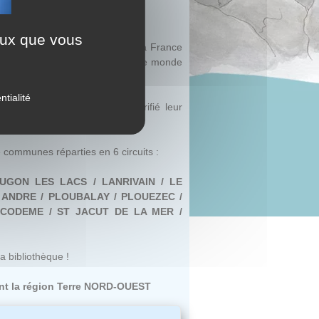
ceux que vous
icole importante, ont offert à la France
s déflagrations qui ont embrasé le monde
ntialité
er à ces hommes qui ont sacrifié leur
 communes réparties en 6 circuits :
UGON LES LACS / LANRIVAIN / LE
ANDRE / PLOUBALAY / PLOUEZEC /
NICODEME / ST JACUT DE LA MER /
a bibliothèque !
t la région Terre NORD-OUEST