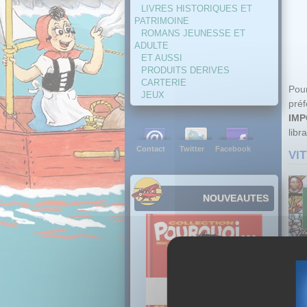
LIVRES HISTORIQUES ET
PATRIMOINE
ROMANS JEUNESSE ET
ADULTE
ET AUSSI
PRODUITS DERIVES
CARTERIE
Pour
JEUX
pré
IMP
libra
Contact
Twitter
Facebook
VI
NOUVEAUTES