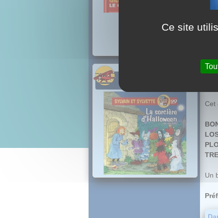
Ce site util
Les 
un f
dans
Tou
Les
PROCHAINEMENT
exis
Cet 
BON
LOS
PLO
TRE
Un b
Pré
Dan