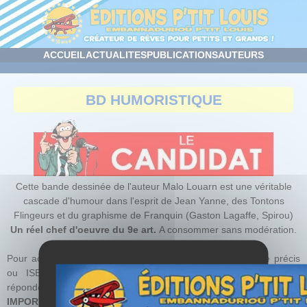
Panneau de gestion des cookies
ACCUEIL
ACTUALITES
PUBLICATIONS
AUTEURS
BD HUMORISTIQUE
Cette bande dessinée de l'auteur Malo Louarn est une véritable
cascade d'humour dans l'esprit de Jean Yanne, des Tontons
Flingeurs et du graphisme de Franquin (Gaston Lagaffe, Spirou)
Un réel chef d'oeuvre du 9e art.
A consommer sans modération.
Pour acquérir nos ouvrages, prenez leurs références (titre précis
ou ISBN) et commandez-les à votre libraire préféré, nous
répondons rapidement aux demandes.
IMPORTANT !
Certains titres sont prévus en réimpression mais