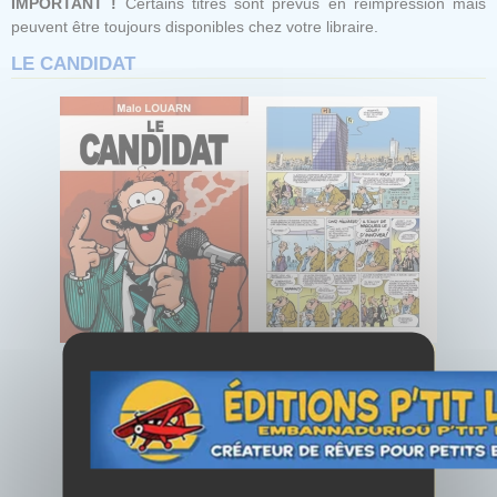
IMPORTANT !
Certains titres sont prévus en réimpression mais
peuvent être toujours disponibles chez votre libraire.
LE CANDIDAT
12.50 €
Dessinateur
:
LOUARN Malo
TTC
Scénariste
:
LOUARN Malo
Coloriste
: Studio Vicky
Editeur
: Editions P'tit Louis
Le candidat
Famille
: Bandes dessinées
Genre
: Livres Tout public