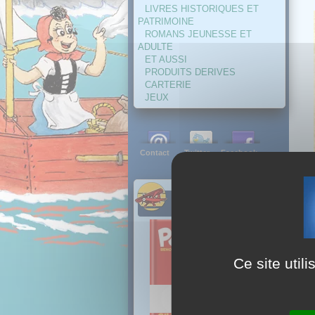
LIVRES HISTORIQUES ET
PATRIMOINE
ROMANS JEUNESSE ET
ADULTE
ET AUSSI
PRODUITS DERIVES
CARTERIE
JEUX
Contact
Twitter
Facebook
NOUVEAUTES
Ce site util