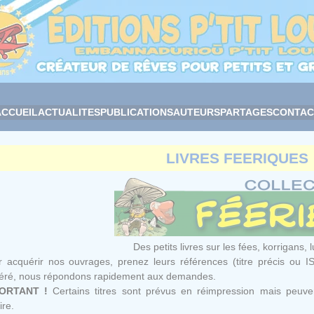
ACCUEIL
ACTUALITES
PUBLICATIONS
AUTEURS
PARTAGES
CONTAC
LIVRES FEERIQUES
Des petits livres sur les fées, korrigans, lu
 acquérir nos ouvrages, prenez leurs références (titre précis ou I
féré, nous répondons rapidement aux demandes.
ORTANT !
Certains titres sont prévus en réimpression mais peuven
ire.