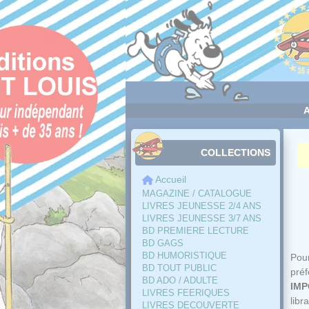
Panneau de gestion des cookies
COLLECTIONS
Accueil
MAGAZINE / CATALOGUE
LIVRES JEUNESSE 2/4 ANS
LIVRES JEUNESSE 3/7 ANS
BD PREMIERE LECTURE
BD GAGS
BD HUMORISTIQUE
Pour
BD TOUT PUBLIC
pré
BD ADO / ADULTE
IMP
LIVRES FEERIQUES
libra
LIVRES DECOUVERTE