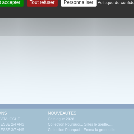
t accepter
Tout refuser
Personnaliser
Politique de confide
Consultez aussi nos autres publica
ONS
NOUVEAUTES
 CATALOGUE
Catalogue 2026
ESSE 2/4 ANS
Collection Pourquoi... Gilles le gorille.....
ESSE 3/7 ANS
Collection Pourquoi... Emma la grenouille...