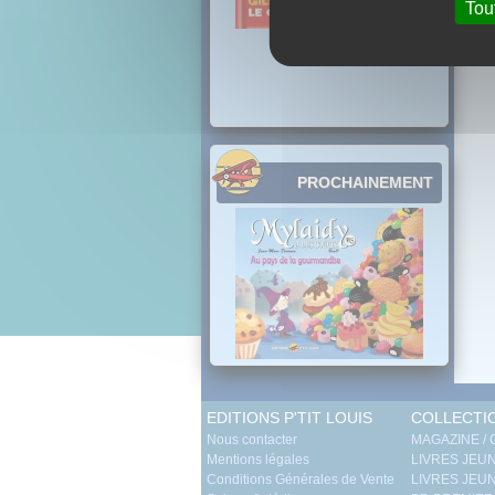
Tou
PROCHAINEMENT
EDITIONS P'TIT LOUIS
COLLECTI
Nous contacter
MAGAZINE /
Mentions légales
LIVRES JEUN
Conditions Générales de Vente
LIVRES JEUN