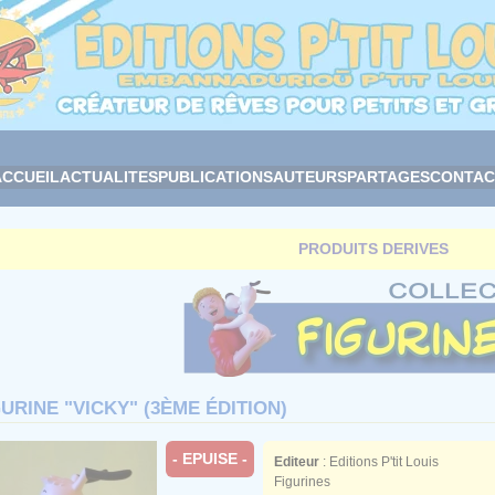
ACCUEIL
ACTUALITES
PUBLICATIONS
AUTEURS
PARTAGES
CONTAC
PRODUITS DERIVES
GURINE "VICKY" (3ÈME ÉDITION)
- EPUISE -
Editeur
: Editions P'tit Louis
Figurines