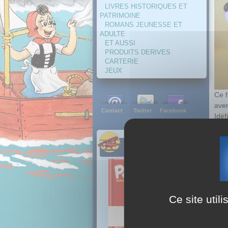
LIVRES HISTORIQUES ET
PATRIMOINE
ROMANS JEUNESSE ET
ADULTE
ET AUSSI
PRODUITS DERIVES
CARTERIE
JEUX
Ce f
aven
Contact
Twitter
Facebook
Idéf
NOUVEAUTES
Ce site util