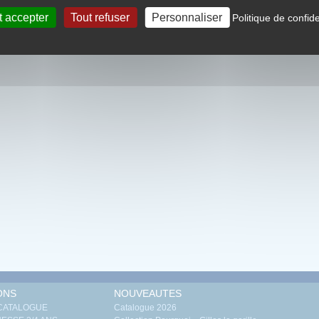
t accepter
Tout refuser
Personnaliser
Politique de confide
ONS
NOUVEAUTES
 CATALOGUE
Catalogue 2026