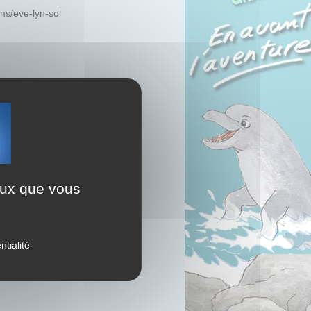
ans/eve-lyn-sol
dédicaces
ceux que vous
ntialité