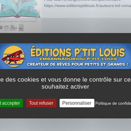
https://www.editionsptitlouis.fr/auteurs-bd-rom
ur(s) présent(s) :
DEROUEN Jean-Marc
,
Eve-Lyn SOL
Consulter
la liste de tous les salons et 
ise des cookies et vous donne le contrôle sur 
souhaitez activer
t accepter
Tout refuser
Personnaliser
Politique de confide