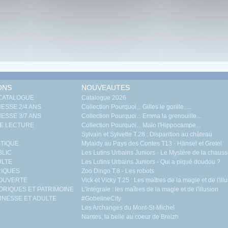
ONS
NOUVEAUTES
 CATALOGUE
Catalogue 2026
ESSE 2/4 ANS
Collection Pourquoi... Gilles le gorille.....
ESSE 3/7 ANS
Collection Pourquoi... Emma la grenouille...
E LECTURE
Collection Pourquoi... Malo l'Hippocampe...
Sylvain et Sylvette T.28 : Disparition au château
TIQUE
Mylaidy au Pays des Contes T13 - Hänsel et Gretel
BLIC
Les Lutins Urbains Juniors - Le Mystère de la chaus
ULTE
Les Lutins Urbains Juniors - Qui a piqué doudou ?
RIQUES
Zoo Dingo T.8 - Les robots
COUVERTE
Vick et Vicky T.25 : Les maîtres de la magie et de l'il
ORIQUES ET PATRIMOINE
L'Intégrale : les maîtres de la magie et de l'illusion
NESSE ET ADULTE
#GobelineCity
Les Archanges du Mont-St-Michel
Nantes, la belle au coeur de Breizh