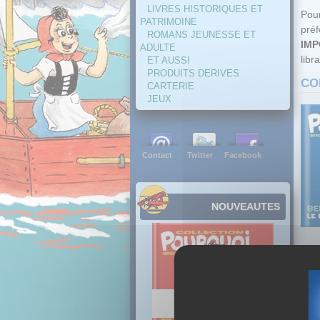
LIVRES HISTORIQUES ET
Pour
PATRIMOINE
pré
ROMANS JEUNESSE ET
IMP
ADULTE
libra
ET AUSSI
PRODUITS DERIVES
CO
CARTERIE
JEUX
Contact
Twitter
Facebook
NOUVEAUTES
IM
et u