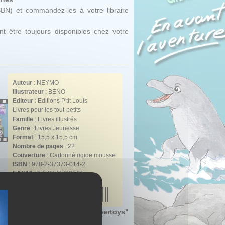
SBN) et commandez-les à votre libraire
t être toujours disponibles chez votre
Auteur
:
NEYMO
Illustrateur
:
BENO
Editeur
: Editions P'tit Louis
Livres pour les tout-petits
Famille
: Livres illustrés
Genre
: Livres Jeunesse
Format
: 15,5 x 15,5 cm
Nombre de pages
: 22
Couverture
: Cartonné rigide mousse
ISBN
: 978-2-37373-014-2
EAN13
: 9782373730142
tion un livre "
coloriage et papertoys
"