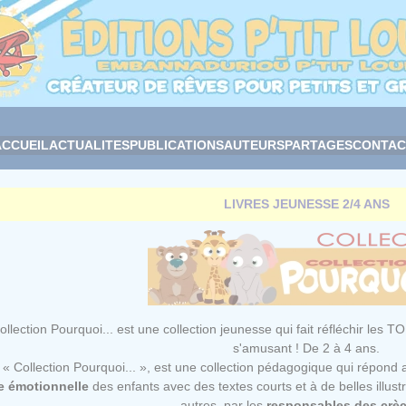
ACCUEIL
ACTUALITES
PUBLICATIONS
AUTEURS
PARTAGES
CONTAC
LIVRES JEUNESSE 2/4 ANS
ollection Pourquoi... est une collection jeunesse qui fait réfléchir 
s'amusant ! De 2 à 4 ans.
 « Collection Pourquoi... », est une collection pédagogique qui répon
e émotionnelle
des enfants avec des textes courts et à de belles illust
autres, par les
responsables des crè