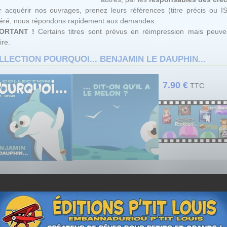
 acquérir nos ouvrages, prenez leurs références (titre précis ou I
féré, nous répondons rapidement aux demandes.
ORTANT !
Certains titres sont prévus en réimpression mais peuven
ire.
LLECTION POURQUOI... BENJAMIN LE DAUPHIN...
7.90 €
TTC
PORTANT
et pour votre plus grand plaisir, il existe dans la même collec
n "
jeu de 7 familles
".