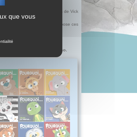
TIN le dessinateur des aventures de Vick
ceux que vous
njamin le dauphin
et on vous pose ces
 le melon ?
ntialité
umains ?
es dessins humoristiques de
Beno.