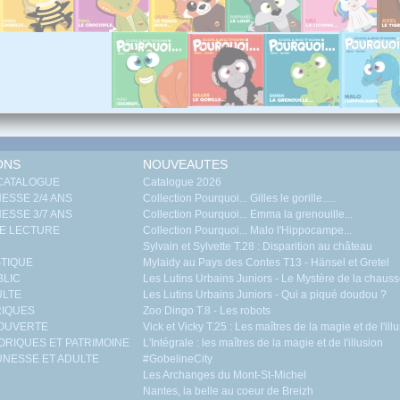
ONS
NOUVEAUTES
 CATALOGUE
Catalogue 2026
ESSE 2/4 ANS
Collection Pourquoi... Gilles le gorille.....
ESSE 3/7 ANS
Collection Pourquoi... Emma la grenouille...
E LECTURE
Collection Pourquoi... Malo l'Hippocampe...
Sylvain et Sylvette T.28 : Disparition au château
TIQUE
Mylaidy au Pays des Contes T13 - Hänsel et Gretel
BLIC
Les Lutins Urbains Juniors - Le Mystère de la chaus
ULTE
Les Lutins Urbains Juniors - Qui a piqué doudou ?
RIQUES
Zoo Dingo T.8 - Les robots
COUVERTE
Vick et Vicky T.25 : Les maîtres de la magie et de l'il
ORIQUES ET PATRIMOINE
L'Intégrale : les maîtres de la magie et de l'illusion
NESSE ET ADULTE
#GobelineCity
Les Archanges du Mont-St-Michel
Nantes, la belle au coeur de Breizh