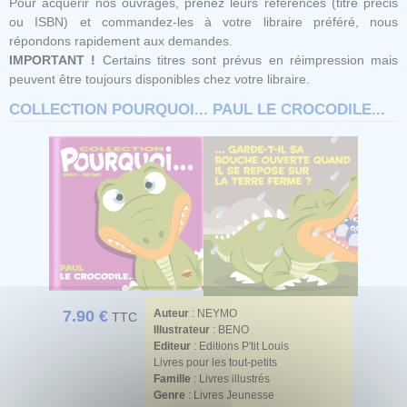
Pour acquérir nos ouvrages, prenez leurs références (titre précis
ou ISBN) et commandez-les à votre libraire préféré, nous
répondons rapidement aux demandes.
IMPORTANT !
Certains titres sont prévus en réimpression mais
peuvent être toujours disponibles chez votre libraire.
COLLECTION POURQUOI... PAUL LE CROCODILE...
7.90 €
Auteur
:
NEYMO
TTC
Illustrateur
:
BENO
Editeur
: Editions P'tit Louis
Livres pour les tout-petits
Famille
: Livres illustrés
Genre
: Livres Jeunesse