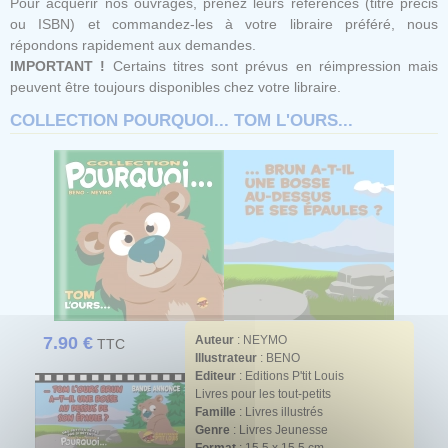
Pour acquérir nos ouvrages, prenez leurs références (titre précis
ou ISBN) et commandez-les à votre libraire préféré, nous
répondons rapidement aux demandes.
IMPORTANT !
Certains titres sont prévus en réimpression mais
peuvent être toujours disponibles chez votre libraire.
COLLECTION POURQUOI... TOM L'OURS...
7.90 €
Auteur
:
NEYMO
TTC
Illustrateur
:
BENO
Editeur
: Editions P'tit Louis
Livres pour les tout-petits
Famille
: Livres illustrés
Genre
: Livres Jeunesse