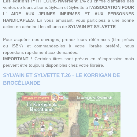
Les éditions P'TIT LOUIS reversent 1%
du chiffre d’affaires des
ventes de leurs albums Sylvain et Sylvette à l’
ASSOCIATION POUR
L
'
AIDE AUX JEUNES
INFIRMES
ET
AUX
PERSONNES
HANDICAPEES
. En vous amusant, vous participez à une bonne
action en achetant les albums de
SYLVAIN ET SYLVETTE
.
Pour acquérir nos ouvrages, prenez leurs références (titre précis
ou ISBN) et commandez-les à votre libraire préféré, nous
répondons rapidement aux demandes.
IMPORTANT !
Certains titres sont prévus en réimpression mais
peuvent être toujours disponibles chez votre libraire.
SYLVAIN ET SYLVETTE T.26 - LE KORRIGAN DE
BROCÉLIANDE