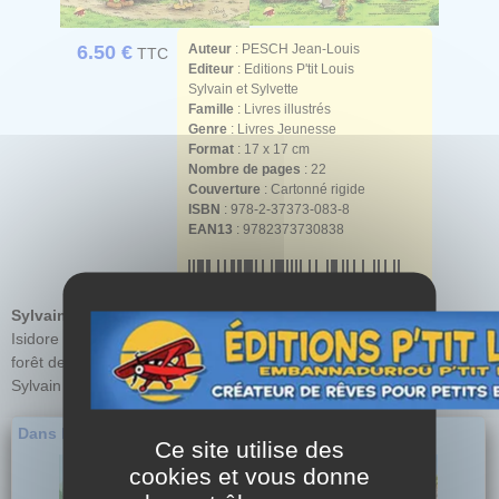
6.50 €
Auteur
:
PESCH Jean-Louis
TTC
Editeur
: Editions P'tit Louis
Sylvain et Sylvette
Famille
: Livres illustrés
Genre
: Livres Jeunesse
Format
: 17 x 17 cm
Nombre de pages
: 22
Couverture
: Cartonné rigide
ISBN
: 978-2-37373-083-8
EAN13
: 9782373730838
Sylvain et Sylvette
jeunesse nouvelle aventure :
Isidore Tartalo a emmené ses amis faire une promenade dans la
forêt de Brocéliande où s'est déroulée la légende du roi Arthur.
Sylvain n'est pas prêt d'oublier la peur qu'il a eue !
Dans la même série...
Ce site utilise des
cookies et vous donne