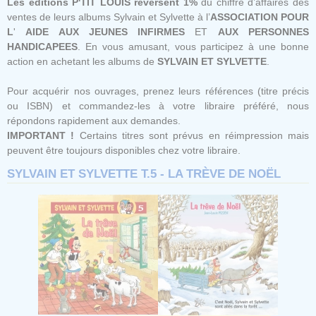
Les éditions P'TIT LOUIS reversent 1%
du chiffre d’affaires des
ventes de leurs albums Sylvain et Sylvette à l’
ASSOCIATION POUR
L
'
AIDE AUX JEUNES
INFIRMES
ET
AUX
PERSONNES
HANDICAPEES
. En vous amusant, vous participez à une bonne
action en achetant les albums de
SYLVAIN ET SYLVETTE
.
Pour acquérir nos ouvrages, prenez leurs références (titre précis
ou ISBN) et commandez-les à votre libraire préféré, nous
répondons rapidement aux demandes.
IMPORTANT !
Certains titres sont prévus en réimpression mais
peuvent être toujours disponibles chez votre libraire.
SYLVAIN ET SYLVETTE T.5 - LA TRÈVE DE NOËL