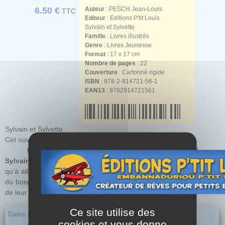
6.50 €
Auteur
:
PESCH Jean-Louis
TTC
Editeur
: Editions P'tit Louis
Sylvain et Sylvette
Famille
: Livres illustrés
Genre
: Livres Jeunesse
Format
: 17 x 17 cm
Nombre de pages
: 22
Couverture
: Cartonné rigide
ISBN
: 978-2-914721-56-1
EAN13
: 9782914721561
Sylvain et Sylvette
Cet ouvrage est un cadeau pour les petits et les plus grands.
L'HISTOIRE : Sylvain et Sylvette - La trêve de Noël
Sylvain et Sylvette
préparent leur
repas de Noël
. Il ne reste plus
qu'à allumer les bougies du sapin. Mais avant il faut aller chercher
du bois pour la nuit. Les compères profitent que nos héros sortent
de leur chaumiére pour y entrer et...
Ce site utilise des
Dans la même série...
cookies et vous donne