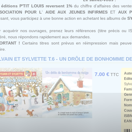
 éditions P'TIT LOUIS reversent 1%
du chiffre d’affaires des vent
SOCIATION POUR L
'
AIDE AUX JEUNES
INFIRMES
ET
AUX
ant, vous participez à une bonne action en achetant les albums de
SY
 acquérir nos ouvrages, prenez leurs références (titre précis ou I
féré, nous répondons rapidement aux demandes.
ORTANT !
Certains titres sont prévus en réimpression mais peuven
ire.
LVAIN ET SYLVETTE T.6 - UN DRÔLE DE BONHOMME D
7.00 €
Aute
TTC
Edit
Sylva
Fami
Gen
Form
Nomb
Couv
ISB
EAN