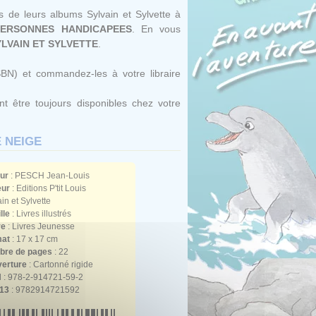
es de leurs albums Sylvain et Sylvette à
PERSONNES HANDICAPEES
. En vous
LVAIN ET SYLVETTE
.
SBN) et commandez-les à votre libraire
t être toujours disponibles chez votre
E NEIGE
ur
:
PESCH Jean-Louis
eur
: Editions P'tit Louis
in et Sylvette
lle
: Livres illustrés
re
: Livres Jeunesse
at
: 17 x 17 cm
re de pages
: 22
erture
: Cartonné rigide
N
: 978-2-914721-59-2
13
: 9782914721592