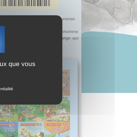
écharpe avant de lire ce livre jeunesse.
bonhomme de neige
 s'écrie-t-elle. Je vais faire un bonhomme
n grand et beau bonhomme de neige qui
d...
ceux que vous
ntialité