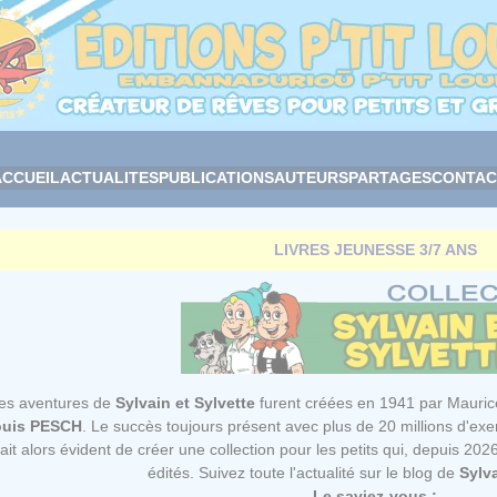
ACCUEIL
ACTUALITES
PUBLICATIONS
AUTEURS
PARTAGES
CONTAC
LIVRES JEUNESSE 3/7 ANS
es aventures de
Sylvain et Sylvette
furent créées en 1941 par Maurice
ouis PESCH
. Le succès toujours présent avec plus de 20 millions d'ex
tait alors évident de créer une collection pour les petits qui, depuis 2
édités. Suivez toute l'actualité sur le
blog de
Sylva
Le saviez-vous :