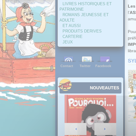
LIVRES HISTORIQUES ET
Les
PATRIMOINE
l’
AS
ROMANS JEUNESSE ET
amus
ADULTE
ET AUSSI
PRODUITS DERIVES
Pour
CARTERIE
pré
JEUX
IMP
libra
SY
Contact
Twitter
Facebook
NOUVEAUTES